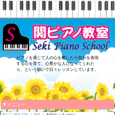
ピアノを通じて人の心を癒したり自分を表現
する心を育て、心豊かな人になってくれた
ら、という願いで日々レッスンしています。
▼メニュー
関ピアノ教室 TOP
投稿
今日のレッスンから♪