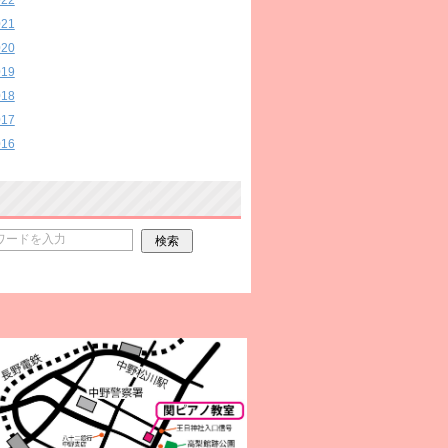
022
021
020
019
018
017
016