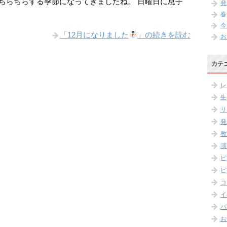
がちらちらする季節になってきましたね。 日曜日に息子
発
春
今
「12月になりました
」の続きを読む
お
カテ
レ
生
リ
発
教
演
ピ
ピ
コ
イ
バ
お