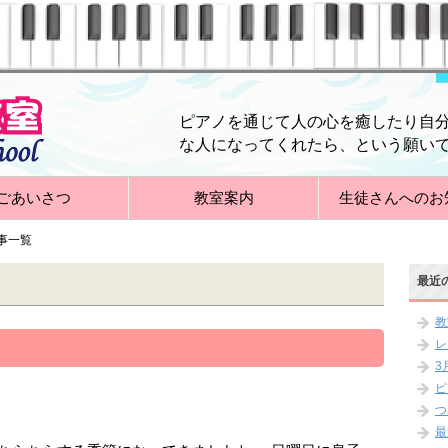
ピアノを通じて人の心を癒したり自
な人になってくれたら、という願い
ごあいさつ
教室案内
生徒さんへのお
記事一覧
最近
教
レ
3
ピ
つ
最