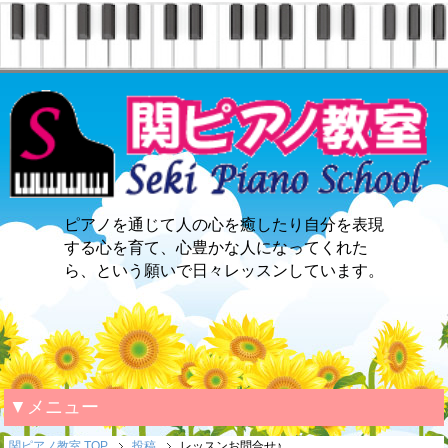
ピアノを通じて人の心を癒したり自分を表現
する心を育て、心豊かな人になってくれた
ら、という願いで日々レッスンしています。
▼メニュー
関ピアノ教室 TOP
投稿
レッスンお問合せ♪