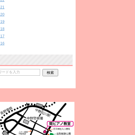
022
021
020
019
018
017
016