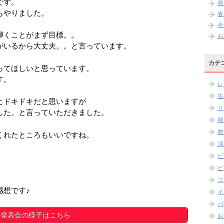
です。
発
もやりました。
春
今
弾くことがまず目標。。
お
がいるから大丈夫。。と言っています。
カテ
ってほしいと思っています。
す。
レ
生
とドキドキだと思いますが
リ
した。と言っていただきました。
発
教
くれたところもいいですね。
演
ピ
ピ
コ
感想です♪
イ
バ
発表会の様子はこちら
お