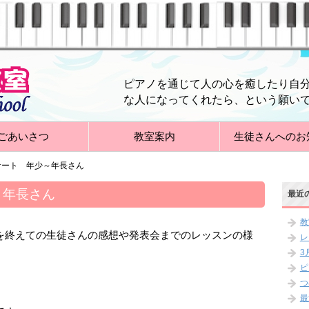
ピアノを通じて人の心を癒したり自
な人になってくれたら、という願い
ごあいさつ
教室案内
生徒さんへのお
サート 年少～年長さん
～年長さん
最近
教
を終えての生徒さんの感想や発表会までのレッスンの様
レ
3
ピ
つ
最