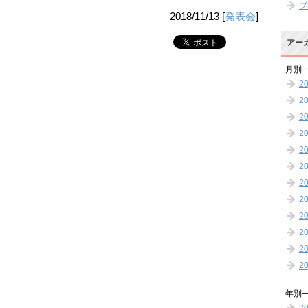
ブ
2018/11/13
[
発表会
]
アー
月別
2
2
2
2
2
2
2
2
2
2
2
2
年別