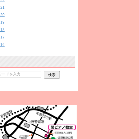
022
021
020
019
018
017
016