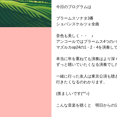
今日のプログラムは
ブラームスソナタ3番
ショパンスケルツォ全曲
音色も美しく・・ ♪
アンコールではブラームス4つのバラー
マズルカop24の1・2・4を演奏
本当に年を重ねても演奏はより深
ずっと聴いていたくなる演奏でし
一緒に行った友人は東京公演も聴
行きたくなるのわかります。
(羨ましいです(^^♪)
こんな音楽を聴くと 明日からの活