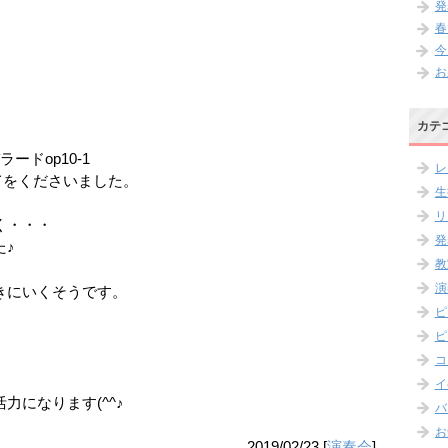
発
春
今
お
カテ
ドop10-1
レ
してをくださいました。
生
リ
く・・・
発
た♪
教
演
きにいくそうです。
ピ
ピ
コ
イ
力になります(^^♪
バ
お
2019/02/23
[
演奏会
]