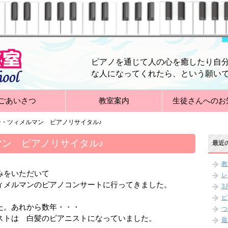
ピアノを通じて人の心を癒したり自
な人になってくれたら、という願い
ごあいさつ
教室案内
生徒さんへのお
ン・ツィメルマン ピアノリサイタル♪
ン ピアノリサイタル♪
最近
教
みをいただいて
レ
ィメルマンのピアノコンサートに行ってきました。
3
ピ
た。あれから数年・・・
つ
ストは 白髪のピアニストになっていました。
最