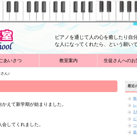
ピアノを通じて人の心を癒したり自
な人になってくれたら、という願い
ごあいさつ
教室案内
生徒さんへのお
さん♪
最近
教
向かえて新学期が始まりました。
レ
3
ピ
入会してくれました。
つ
最