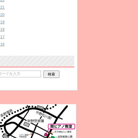
022
021
020
019
018
017
016