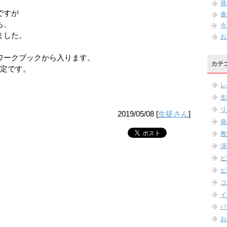
発
ですが
春
ち、
今
ました。
お
ワークブックから入ります。
カテ
予定です。
レ
生
リ
2019/05/08
[
生徒さん
]
発
教
演
ピ
ピ
コ
イ
バ
お