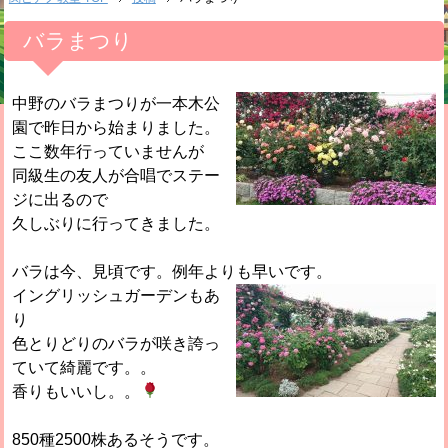
バラまつり
中野のバラまつりが一本木公
園で昨日から始まりました。
ここ数年行っていませんが
同級生の友人が合唱でステー
ジに出るので
久しぶりに行ってきました。
バラは今、見頃です。例年よりも早いです。
イングリッシュガーデンもあ
り
色とりどりのバラが咲き誇っ
ていて綺麗です。。
香りもいいし。。
850種2500株あるそうです。