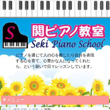
ピアノを通じて人の心を癒したり自分を表現
する心を育て、心豊かな人になってくれた
ら、という願いで日々レッスンしています。
▼メニュー
関ピアノ教室 TOP
投稿
読譜♪