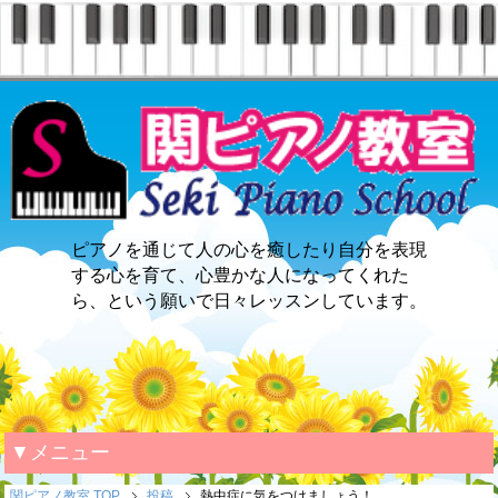
ピアノを通じて人の心を癒したり自分を表現
する心を育て、心豊かな人になってくれた
ら、という願いで日々レッスンしています。
▼メニュー
関ピアノ教室 TOP
投稿
熱中症に気をつけましょう！