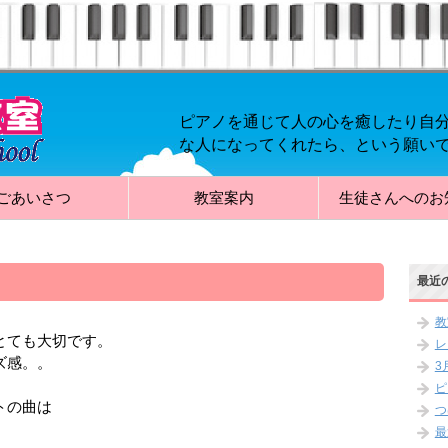
ピアノを通じて人の心を癒したり自
な人になってくれたら、という願い
ごあいさつ
教室案内
生徒さんへのお
最近
教
とても大切です。
レ
ズ感。。
3
ピ
トの曲は
つ
。
最