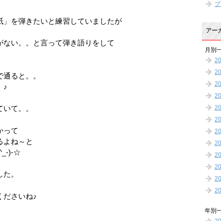
ブ
紙」を弾きたいと練習していましたが
アー
がない。。と言って弾き語りをして
月別
2
2
で通ると。。
2
）♪
2
2
ていて。。
2
かって
2
るよね～と
2
-)-☆
2
2
した。
2
2
くださいね♪
年別