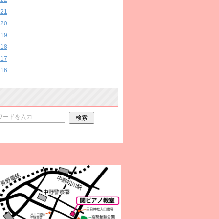
022
021
020
019
018
017
016