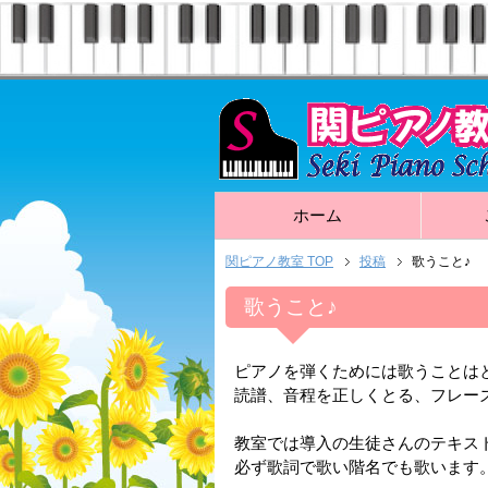
ホーム
関ピアノ教室 TOP
投稿
歌うこと♪
歌うこと♪
ピアノを弾くためには歌うことは
読譜、音程を正しくとる、フレー
教室では導入の生徒さんのテキス
必ず歌詞で歌い階名でも歌います