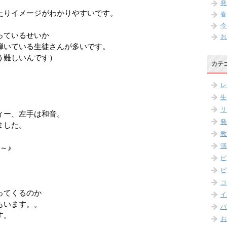
発
たりイメージがわかりやすいです。
春
今
っているせいか
お
弾いている生徒さんが多いです。
う難しいんです）
カテ
レ
生
リ
ィー、左手は和音。
発
ました。
教
演
～♪
ピ
ピ
コ
ってくるのか
イ
もいます。。
バ
す。
お