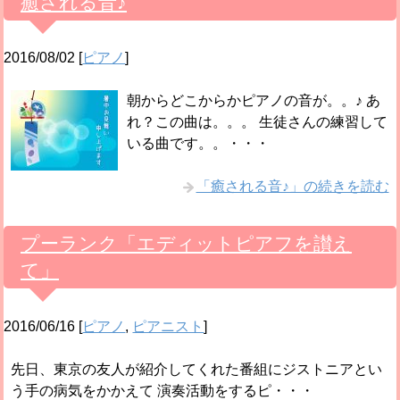
癒される音♪
2016/08/02
[
ピアノ
]
朝からどこからかピアノの音が。。♪ あ
れ？この曲は。。。 生徒さんの練習して
いる曲です。。・・・
「癒される音♪」の続きを読む
プーランク「エディットピアフを讃え
て」
2016/06/16
[
ピアノ
,
ピアニスト
]
先日、東京の友人が紹介してくれた番組にジストニアとい
う手の病気をかかえて 演奏活動をするピ・・・